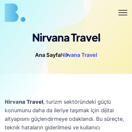
lerim
Portföy
Müşteri
İletişim
Nirvana Travel
Yorumları
⭐️
Ana Sayfa
Nirvana Travel
Nirvana Travel
, turizm sektöründeki güçlü
konumunu daha da ileriye taşımak için dijital
altyapısını güçlendirmeye odaklandı. Bu süreçte,
teknik hataların giderilmesi ve kullanıcı