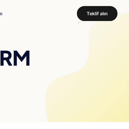
im
Teklif alın
CRM