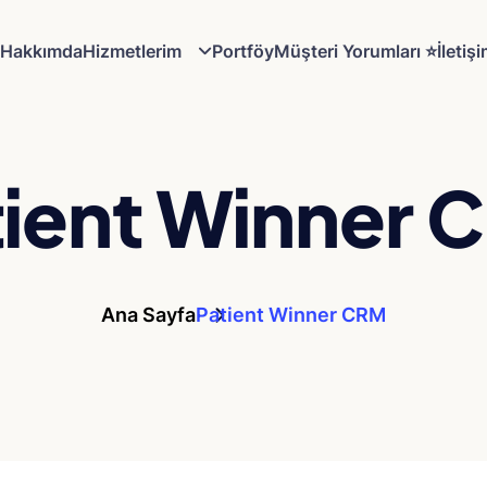
Hakkımda
Hizmetlerim
Portföy
Müşteri Yorumları ⭐️
İletiş
tient Winner 
Ana Sayfa
Patient Winner CRM