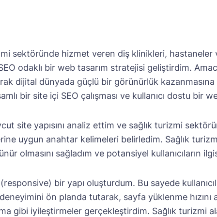
zmi sektöründe hizmet veren diş klinikleri, hastaneler ve
SEO odaklı bir web tasarım stratejisi geliştirdim. Am
ulaşarak dijital dünyada güçlü bir görünürlük kazanması
amlı bir
site içi SEO çalışması
ve kullanıcı dostu bir w
cut site yapısını analiz ettim ve sağlık turizmi sektö
ine uygun anahtar kelimeleri belirledim. Sağlık turizm
ür olmasını sağladım ve potansiyel kullanıcıların ilg
(responsive) bir yapı oluşturdum. Bu sayede kullanıcıla
deneyimini ön planda tutarak, sayfa yüklenme hızını ar
turma gibi iyileştirmeler gerçekleştirdim. Sağlık turiz